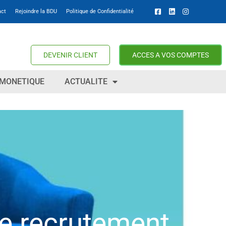
act
Rejoindre la BDU
Politique de Confidentialité
DEVENIR CLIENT
ACCES A VOS COMPTES
MONETIQUE
ACTUALITE
de recrutement