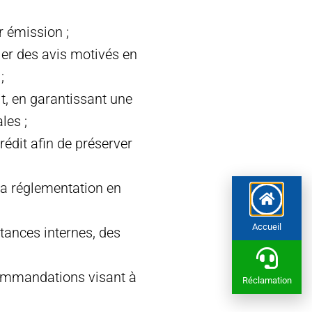
r émission ;
er des avis motivés en
;
t, en garantissant une
les ;
crédit afin de préserver
 la réglementation en
Accueil
stances internes, des
ecommandations visant à
Réclamation