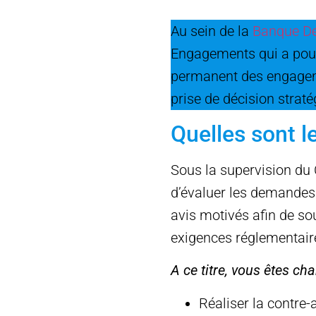
Au sein de la
Banque De 
Engagements qui a pour 
permanent des engagemen
prise de décision strat
Quelles sont l
Sous la supervision du 
d’évaluer les demandes 
avis motivés afin de so
exigences réglementaire
A ce titre, vous êtes cha
Réaliser la contre-