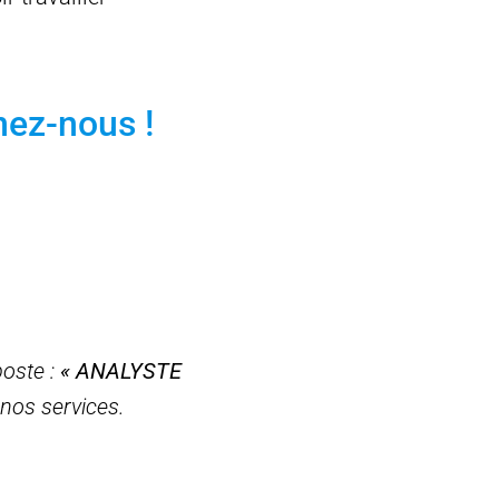
nez-nous !
poste :
« ANALYSTE
nos services.