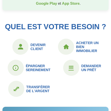
Google Play
et
App Store
.
QUEL EST VOTRE BESOIN ?
ACHETER UN
DEVENIR
BIEN
CLIENT
IMMOBILIER
ÉPARGNER
DEMANDER
SEREINEMENT
UN PRÊT
TRANSFÉRER
DE L’ARGENT