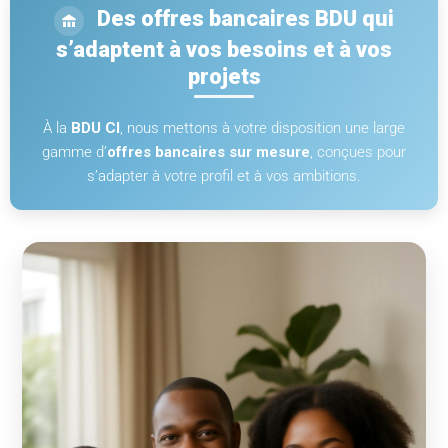
Des offres bancaires BDU qui
s’adaptent à vos besoins et à vos
projets
À la
BDU CI
, nous mettons à votre disposition une large
gamme d’
offres bancaires sur mesure
, conçues pour
s’adapter à votre profil et à vos ambitions.