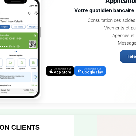
Applicati
Votre quotidien bancaire 
Consultation des soldes 
Virements et pa
Agences et 
Messager
Tél
Disponible sur
Disponible sur
App Store
Google Play
ON CLIENTS