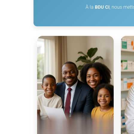
À la
BDU CI
, nous mett