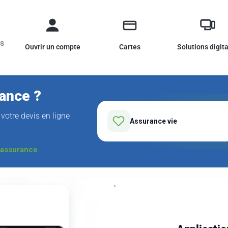
:
és
Ouvrir un compte
Cartes
Solutions digit
ance ?
votre devis en ligne
Assurance vie
cassurance